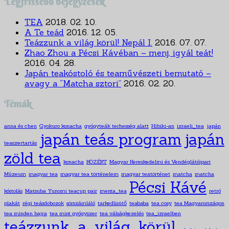
Legfrissebb bejegyzések
TEA
2018. 02. 10.
A Te teád
2016. 12. 05.
Teázzunk a világ körül! Nepál I.
2016. 07. 07.
Zhao Zhou a Pécsi Kávéban – menj, igyál teát!
2016. 04. 28.
Japán teakóstoló és teaművészeti bemutató –
avagy a “Matcha sztori”
2016. 02. 20.
Témák
anna és chen
Gyokuro konacha
gyógyteák terhesség alatt
Hibiki-an
izraeli_tea
japán
japán teás program
japán
teaszertartás
zöld tea
konacha
KÖZÉRT
Magyar Kereskedelmi és Vendéglátóipari
Múzeum
magyar tea
magyar tea történelem
magyar teatörténet
matcha
matcha
Pécsi Kávé
kóstolás
Matsuba Yunomi teacup pair
menta_tea
retró
plakát
régi teásdobozok
sörszámláló
tarkedlisütő
teababa
tea cosy
tea Magyarországon
tea minden bajra
tea mint gyógyszer
tea válságkezelés
tea_izraelben
teázzunk_a_világ_körül