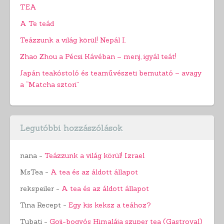
TEA
A Te teád
Teázzunk a világ körül! Nepál I.
Zhao Zhou a Pécsi Kávéban – menj, igyál teát!
Japán teakóstoló és teaművészeti bemutató – avagy
a “Matcha sztori”
Legutóbbi hozzászólások
nana
-
Teázzunk a világ körül! Izrael
MsTea
-
A tea és az áldott állapot
rekspeiler
-
A tea és az áldott állapot
Tina Recept
-
Egy kis keksz a teához?
Tubati
-
Goji-bogyós Himalája szuper tea (Gastroyal)