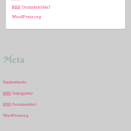
RSS
(hozzászólás)
WordPress.org
Meta
Bejelentkezés
RSS
(bejegyzés)
RSS
(hozzászólás)
WordPress.org