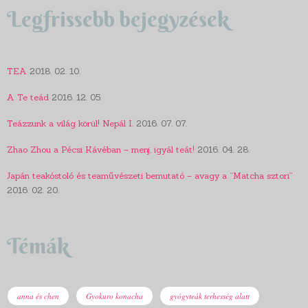
Legfrissebb bejegyzések
TEA
2018. 02. 10.
A Te teád
2016. 12. 05.
Teázzunk a világ körül! Nepál I.
2016. 07. 07.
Zhao Zhou a Pécsi Kávéban – menj, igyál teát!
2016. 04. 28.
Japán teakóstoló és teaművészeti bemutató – avagy a “Matcha sztori”
2016. 02. 20.
Témák
anna és chen
Gyokuro konacha
gyógyteák terhesség alatt