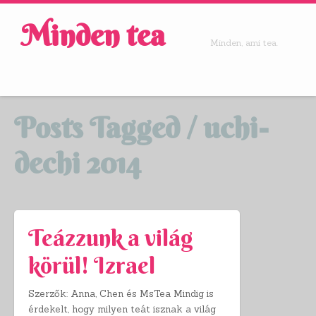
Minden tea
Minden, ami tea.
Posts Tagged /
uchi-
dechi 2014
Teázzunk a világ
körül! Izrael
Szerzők: Anna, Chen és MsTea Mindig is
érdekelt, hogy milyen teát isznak a világ