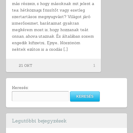
más részein, s hogy másoknak mit jelent a
tea: hétköznapi frissítőt vagy esetleg
szertartásos megnyugvást? Világot járó
ismerőseimet, barátaimat gyakran
megkérem most is, hogy hozzanak teát
onnan, ahova utaznak. És általában sosem
engedik kifizetni… Ejnye… Köszönöm
nektek ezúton is a csodás […]
21 OKT
1
Keresés:
Legutóbbi bejegyzések