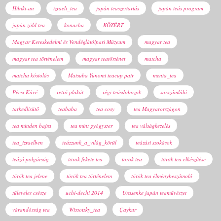
Hibiki-an
izraeli_tea
japán teaszertartás
japán teás program
japán zöld tea
konacha
KÖZÉRT
Magyar Kereskedelmi és Vendéglátóipari Múzeum
magyar tea
magyar tea történelem
magyar teatörténet
matcha
matcha kóstolás
Matsuba Yunomi teacup pair
menta_tea
Pécsi Kávé
retró plakát
régi teásdobozok
sörszámláló
tarkedlisütő
teababa
tea cosy
tea Magyarországon
tea minden bajra
tea mint gyógyszer
tea válságkezelés
tea_izraelben
teázzunk_a_világ_körül
teázási szokások
teázó polgárság
török fekete tea
török tea
török tea elkészítése
török tea jelene
török tea történelem
török tea élménybeszámoló
tűleveles csésze
uchi-dechi 2014
Urasenke japán teaművészet
várandósság tea
Wissotzky_tea
Çaykur