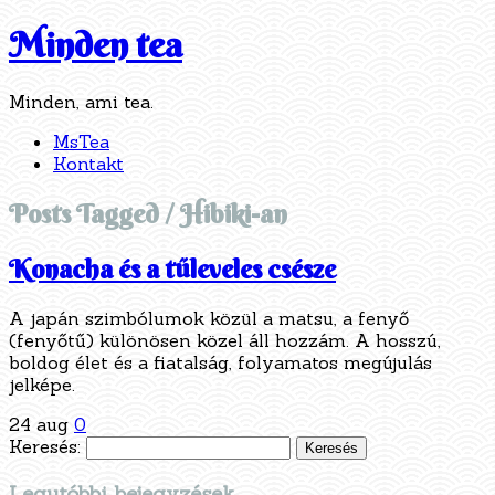
Minden tea
Minden, ami tea.
MsTea
Kontakt
Posts Tagged /
Hibiki-an
Konacha és a tűleveles csésze
A japán szimbólumok közül a matsu, a fenyő
(fenyőtű) különösen közel áll hozzám. A hosszú,
boldog élet és a fiatalság, folyamatos megújulás
jelképe.
24 aug
0
Keresés:
Legutóbbi bejegyzések