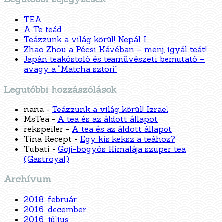
TEA
A Te teád
Teázzunk a világ körül! Nepál I.
Zhao Zhou a Pécsi Kávéban – menj, igyál teát!
Japán teakóstoló és teaművészeti bemutató –
avagy a “Matcha sztori”
Legutóbbi hozzászólások
nana
-
Teázzunk a világ körül! Izrael
MsTea
-
A tea és az áldott állapot
rekspeiler
-
A tea és az áldott állapot
Tina Recept
-
Egy kis keksz a teához?
Tubati
-
Goji-bogyós Himalája szuper tea
(Gastroyal)
Archívum
2018. február
2016. december
2016. július