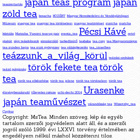
japán teás program
japán
teaszertartás
zöld tea
konacha
KÖZÉRT
Magyar Kereskedelmi és Vendéglátóipari
Múzeum
magyar tea
magyar tea történelem
magyar teatörténet
matcha
matcha
Pécsi Kávé
kóstolás
Matsuba Yunomi teacup pair
menta_tea
retró
plakát
régi teásdobozok
sörszámláló
tarkedlisütő
teababa
tea cosy
tea Magyarországon
tea minden bajra
tea mint gyógyszer
tea válságkezelés
tea_izraelben
teázzunk_a_világ_körül
teázási szokások
török fekete tea
török
teázó polgárság
tea
török tea elkészítése
török tea jelene
török tea történelem
török tea
Urasenke
élménybeszámoló
tűleveles csésze
uchi-dechi 2014
japán teaművészet
várandósság tea
Wissotzky_tea
Çaykur
Copyright: MsTea. Minden szöveg, kép és egyéb
tartalom szerzői jogvédelem alatt áll, és a szerzői
jogról szóló 1999. évi LXXVI. törvény értelmében az
engedélyem nélkül máshol közzétenni tilos.