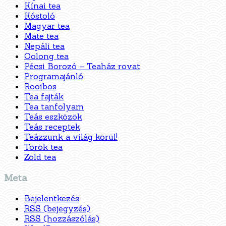
Kínai tea
Kóstoló
Magyar tea
Mate tea
Nepáli tea
Oolong tea
Pécsi Borozó – Teaház rovat
Programajánló
Rooibos
Tea fajták
Tea tanfolyam
Teás eszközök
Teás receptek
Teázzunk a világ körül!
Török tea
Zöld tea
Meta
Bejelentkezés
RSS
(bejegyzés)
RSS
(hozzászólás)