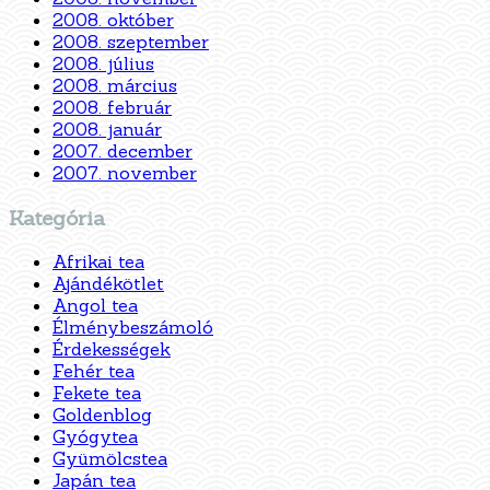
2008. október
2008. szeptember
2008. július
2008. március
2008. február
2008. január
2007. december
2007. november
Kategória
Afrikai tea
Ajándékötlet
Angol tea
Élménybeszámoló
Érdekességek
Fehér tea
Fekete tea
Goldenblog
Gyógytea
Gyümölcstea
Japán tea