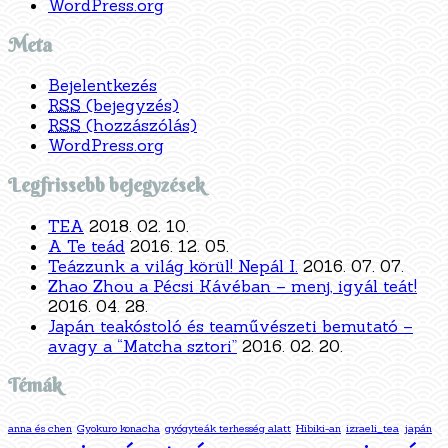
WordPress.org
Meta
Bejelentkezés
RSS
(bejegyzés)
RSS
(hozzászólás)
WordPress.org
Legfrissebb bejegyzések
TEA
2018. 02. 10.
A Te teád
2016. 12. 05.
Teázzunk a világ körül! Nepál I.
2016. 07. 07.
Zhao Zhou a Pécsi Kávéban – menj, igyál teát!
2016. 04. 28.
Japán teakóstoló és teaművészeti bemutató –
avagy a “Matcha sztori”
2016. 02. 20.
Témák
anna és chen
Gyokuro konacha
gyógyteák terhesség alatt
Hibiki-an
izraeli_tea
japán